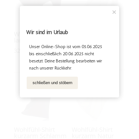
Wir sind im Urlaub
Wir sind im Urlaub
Wohlfühl-Shirt
Wohlfühl-Shirt
langarm Schlamm
langarm Natur
Unser Online-Shop ist vom 29.08.2025 
Unser Online-Shop ist vom 05.06.2025 
32,50
€
32,50
€
bis einschließlich 12.09.2025 nicht 
bis einschließlich 20.06.2025 nicht 
besetzt. Deine Bestellung bearbeiten wir 
besetzt. Deine Bestellung bearbeiten wir 
nach unserer Rückkehr. 
nach unserer Rückkehr. 
schließen und stöbern
schließen und stöbern
Wohlfühl-Shirt
Wohlfühl-Shirt
kurzarm Schlamm
kurzarm Natur