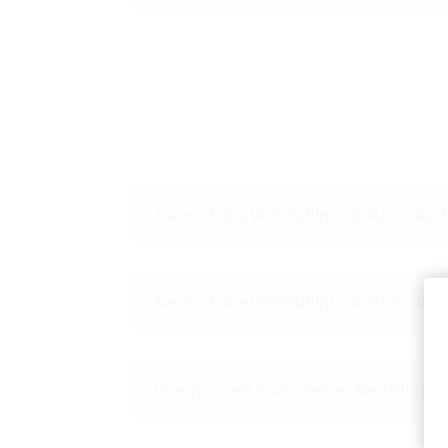
Kann ich die Wohlfühlprodukte in der
Kann ich die Wohlfühlprodukte in den
Was passiert nach meiner Bestellung?