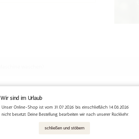
 Maschine waschen?
 Trockner geben?
Wir sind im Urlaub
Wir sind im Urlaub
Unser Online-Shop ist vom 31.07.2026 bis einschließlich 14.08.2026 
Unser Online-Shop ist vom 31.07.2026 bis einschließlich 14.08.2026 
nicht besetzt. Deine Bestellung bearbeiten wir nach unserer Rückkehr. 
nicht besetzt. Deine Bestellung bearbeiten wir nach unserer Rückkehr. 
schließen und stöbern
schließen und stöbern