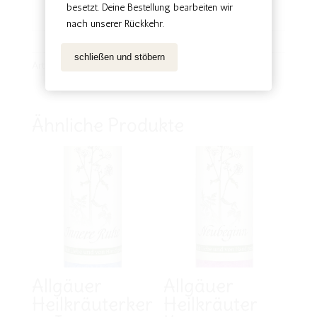
besetzt. Deine Bestellung bearbeiten wir 
besetzt. Deine Bestellung bearbeiten wir 
nach unserer Rückkehr. 
nach unserer Rückkehr. 
schließen und stöbern
schließen und stöbern
Artikelnummer:
AHK-08
Ähnliche Produkte
Allgäuer
Allgäuer
Heilkräuterker
Heilkräuter