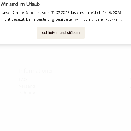
Wir sind im Urlaub
Wir sind im Urlaub
Unser Online-Shop ist vom 31.07.2026 bis einschließlich 14.08.2026 
Unser Online-Shop ist vom 31.07.2026 bis einschließlich 14.08.2026 
nicht besetzt. Deine Bestellung bearbeiten wir nach unserer Rückkehr. 
nicht besetzt. Deine Bestellung bearbeiten wir nach unserer Rückkehr. 
schließen und stöbern
schließen und stöbern
Informationen
FAQ
Versand
Zahlung